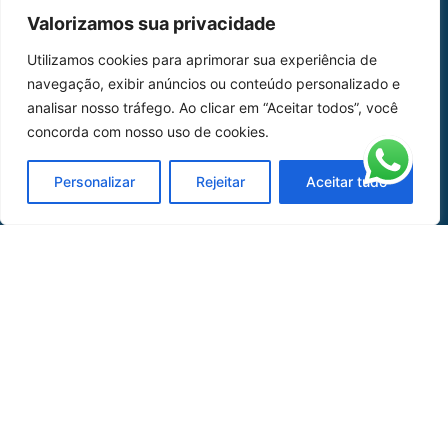
MAPA DO SITE
Valorizamos sua privacidade
Home
Sobre Nós
Utilizamos cookies para aprimorar sua experiência de
navegação, exibir anúncios ou conteúdo personalizado e
Peças
analisar nosso tráfego. Ao clicar em “Aceitar todos”, você
concorda com nosso uso de cookies.
Catálogo de Aplicações
Oficina de Mangueiras
Personalizar
Rejeitar
Aceitar tudo
Contato
REDES SOCIAIS
CERTIFICADO DE
HOMOLOGAÇÃO