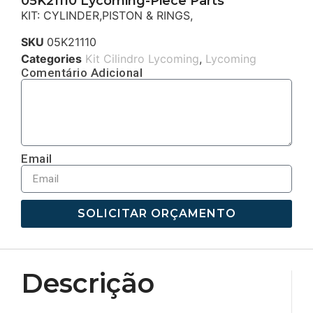
05K21110 Lycoming-Piece Parts
KIT: CYLINDER,PISTON & RINGS,
SKU
05K21110
Categories
Kit Cilindro Lycoming
,
Lycoming
Comentário Adicional
Email
SOLICITAR ORÇAMENTO
Descrição