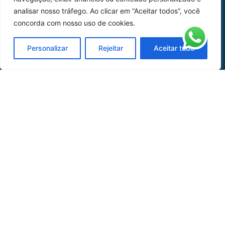
analisar nosso tráfego. Ao clicar em “Aceitar todos”, você
Peças
concorda com nosso uso de cookies.
Catálogo de Aplicações
Personalizar
Rejeitar
Aceitar tudo
Oficina de Mangueiras
Contato
REDES SOCIAIS
CERTIFICADO DE
HOMOLOGAÇÃO
© COPYRIGHT LGAERO 2024 | SITE:
AGÊNCIA
SACCHI DESIGN