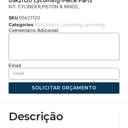
05k21120 Lycoming-Piece Parts
KIT: CYLINDER,PISTON & RINGS,
SKU
05k21120
Categories
Kit Cilindro Lycoming
,
Lycoming
Comentário Adicional
Email
SOLICITAR ORÇAMENTO
Descrição