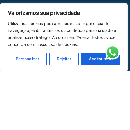
MAPA DO SITE
Valorizamos sua privacidade
Home
Sobre Nós
Utilizamos cookies para aprimorar sua experiência de
navegação, exibir anúncios ou conteúdo personalizado e
Peças
analisar nosso tráfego. Ao clicar em “Aceitar todos”, você
concorda com nosso uso de cookies.
Catálogo de Aplicações
Oficina de Mangueiras
Personalizar
Rejeitar
Aceitar tudo
Contato
REDES SOCIAIS
CERTIFICADO DE
HOMOLOGAÇÃO