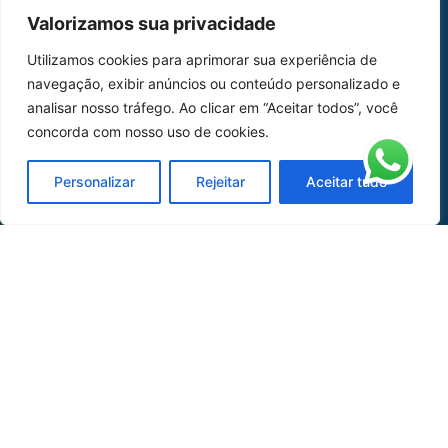
MAPA DO SITE
Valorizamos sua privacidade
Home
Sobre Nós
Utilizamos cookies para aprimorar sua experiência de
navegação, exibir anúncios ou conteúdo personalizado e
Peças
analisar nosso tráfego. Ao clicar em “Aceitar todos”, você
concorda com nosso uso de cookies.
Catálogo de Aplicações
Oficina de Mangueiras
Personalizar
Rejeitar
Aceitar tudo
Contato
REDES SOCIAIS
CERTIFICADO DE
HOMOLOGAÇÃO