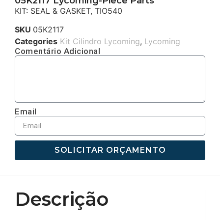
05K2117 Lycoming-Piece Parts
KIT: SEAL & GASKET, TIO540
SKU
05K2117
Categories
Kit Cilindro Lycoming
,
Lycoming
Comentário Adicional
Email
SOLICITAR ORÇAMENTO
Descrição