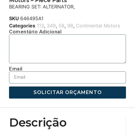
Motors – Piece Parts
BEARING SET: ALTERNATOR,
SKU
646495A1
Categories
113
,
349
,
58
,
98
,
Continental Motors
Comentário Adicional
Email
SOLICITAR ORÇAMENTO
Descrição