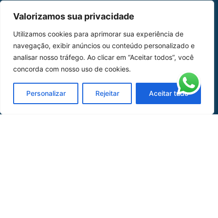
MAPA DO SITE
Valorizamos sua privacidade
Home
Sobre Nós
Utilizamos cookies para aprimorar sua experiência de
navegação, exibir anúncios ou conteúdo personalizado e
Peças
analisar nosso tráfego. Ao clicar em “Aceitar todos”, você
concorda com nosso uso de cookies.
Catálogo de Aplicações
Oficina de Mangueiras
Personalizar
Rejeitar
Aceitar tudo
Contato
REDES SOCIAIS
CERTIFICADO DE
HOMOLOGAÇÃO