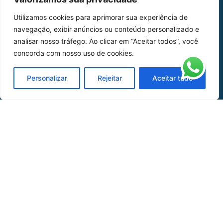
Home
Sobre Nós
Utilizamos cookies para aprimorar sua experiência de
navegação, exibir anúncios ou conteúdo personalizado e
Peças
analisar nosso tráfego. Ao clicar em “Aceitar todos”, você
Catálogo de Aplicações
concorda com nosso uso de cookies.
Oficina de Mangueiras
Personalizar
Rejeitar
Aceitar tudo
Contato
REDES SOCIAIS
CERTIFICADO DE
HOMOLOGAÇÃO
© COPYRIGHT LGAERO 2024 | SITE:
AGÊNCIA