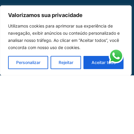
MAPA DO SITE
Valorizamos sua privacidade
Home
Sobre Nós
Utilizamos cookies para aprimorar sua experiência de
navegação, exibir anúncios ou conteúdo personalizado e
Peças
analisar nosso tráfego. Ao clicar em “Aceitar todos”, você
concorda com nosso uso de cookies.
Catálogo de Aplicações
Oficina de Mangueiras
Personalizar
Rejeitar
Aceitar tudo
Contato
REDES SOCIAIS
CERTIFICADO DE
HOMOLOGAÇÃO