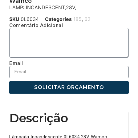
Wamco
LAMP: INCANDESCENT,28V,
SKU
0L6034
Categories
185
,
62
Comentário Adicional
Email
SOLICITAR ORÇAMENTO
Descrição
Lâmpada Incandescente 0L6034 28V Wamco