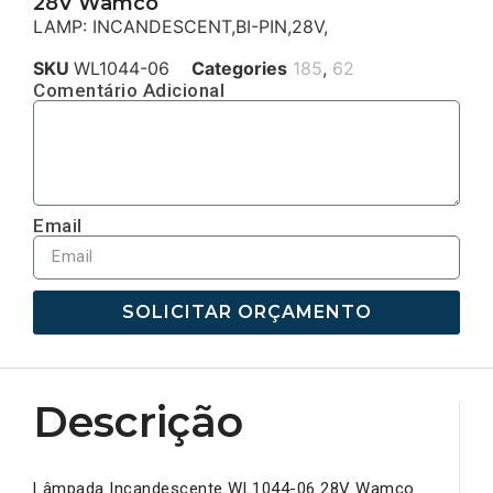
28V Wamco
LAMP: INCANDESCENT,BI-PIN,28V,
SKU
WL1044-06
Categories
185
,
62
Comentário Adicional
Email
SOLICITAR ORÇAMENTO
Descrição
Lâmpada Incandescente WL1044-06 28V Wamco