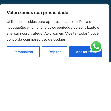
MAPA DO SITE
Valorizamos sua privacidade
Home
Sobre Nós
Utilizamos cookies para aprimorar sua experiência de
navegação, exibir anúncios ou conteúdo personalizado e
Peças
analisar nosso tráfego. Ao clicar em “Aceitar todos”, você
concorda com nosso uso de cookies.
Catálogo de Aplicações
Oficina de Mangueiras
Personalizar
Rejeitar
Aceitar tudo
Contato
REDES SOCIAIS
CERTIFICADO DE
HOMOLOGAÇÃO