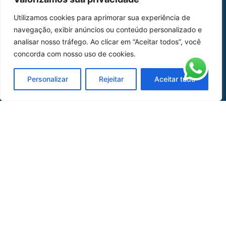
Home
Sobre Nós
Utilizamos cookies para aprimorar sua experiência de
navegação, exibir anúncios ou conteúdo personalizado e
Peças
analisar nosso tráfego. Ao clicar em “Aceitar todos”, você
Catálogo de Aplicações
concorda com nosso uso de cookies.
Oficina de Mangueiras
Personalizar
Rejeitar
Aceitar tudo
Contato
REDES SOCIAIS
CERTIFICADO DE
HOMOLOGAÇÃO
© COPYRIGHT LGAERO 2024 | SITE:
AGÊNCIA