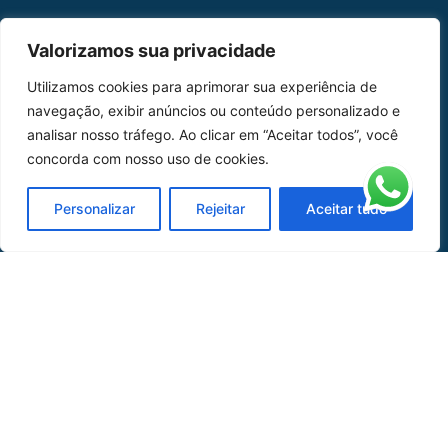
MAPA DO SITE
Valorizamos sua privacidade
Home
Sobre Nós
Utilizamos cookies para aprimorar sua experiência de
navegação, exibir anúncios ou conteúdo personalizado e
Peças
analisar nosso tráfego. Ao clicar em “Aceitar todos”, você
concorda com nosso uso de cookies.
Catálogo de Aplicações
Oficina de Mangueiras
Personalizar
Rejeitar
Aceitar tudo
Contato
REDES SOCIAIS
CERTIFICADO DE
HOMOLOGAÇÃO