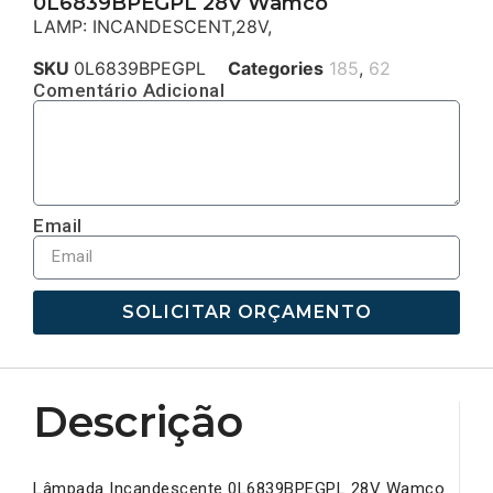
0L6839BPEGPL 28V Wamco
LAMP: INCANDESCENT,28V,
SKU
0L6839BPEGPL
Categories
185
,
62
Comentário Adicional
Email
SOLICITAR ORÇAMENTO
Descrição
Lâmpada Incandescente 0L6839BPEGPL 28V Wamco