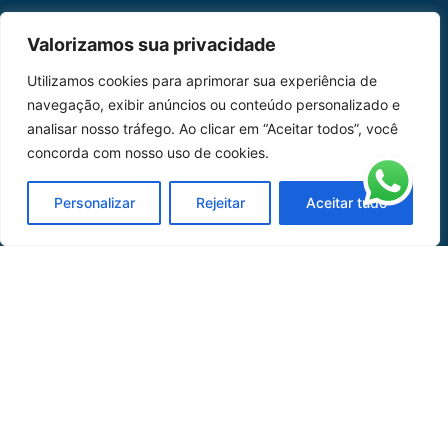
MAPA DO SITE
Valorizamos sua privacidade
Home
Sobre Nós
Utilizamos cookies para aprimorar sua experiência de
navegação, exibir anúncios ou conteúdo personalizado e
Peças
analisar nosso tráfego. Ao clicar em “Aceitar todos”, você
concorda com nosso uso de cookies.
Catálogo de Aplicações
Oficina de Mangueiras
Personalizar
Rejeitar
Aceitar tudo
Contato
REDES SOCIAIS
CERTIFICADO DE
HOMOLOGAÇÃO