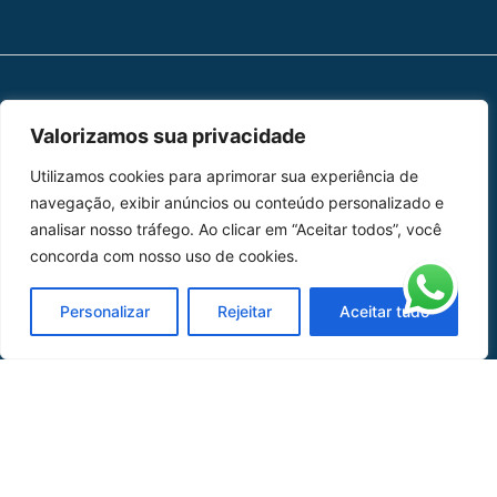
MAPA DO SITE
Valorizamos sua privacidade
Home
Sobre Nós
Utilizamos cookies para aprimorar sua experiência de
navegação, exibir anúncios ou conteúdo personalizado e
Peças
analisar nosso tráfego. Ao clicar em “Aceitar todos”, você
concorda com nosso uso de cookies.
Catálogo de Aplicações
Personalizar
Rejeitar
Aceitar tudo
Oficina de Mangueiras
Contato
REDES SOCIAIS
CERTIFICADO DE
HOMOLOGAÇÃO