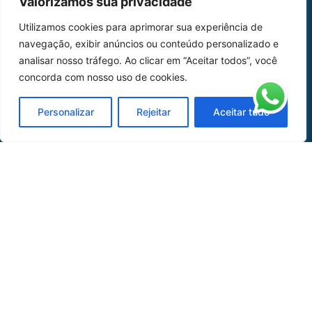
Valorizamos sua privacidade
Home
Sobre Nós
Utilizamos cookies para aprimorar sua experiência de
navegação, exibir anúncios ou conteúdo personalizado e
Peças
analisar nosso tráfego. Ao clicar em “Aceitar todos”, você
Catálogo de Aplicações
concorda com nosso uso de cookies.
Oficina de Mangueiras
Personalizar
Rejeitar
Aceitar tudo
Contato
REDES SOCIAIS
CERTIFICADO DE
HOMOLOGAÇÃO
© COPYRIGHT LGAERO 2024 | SITE:
AGÊNCIA