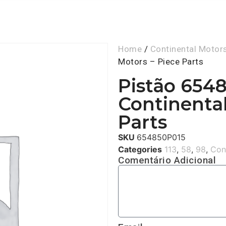
Home
/
Continental Motor
Motors – Piece Parts
Pistão 654
Continental
Parts
SKU
654850P015
Categories
113
,
58
,
98
,
Con
Comentário Adicional