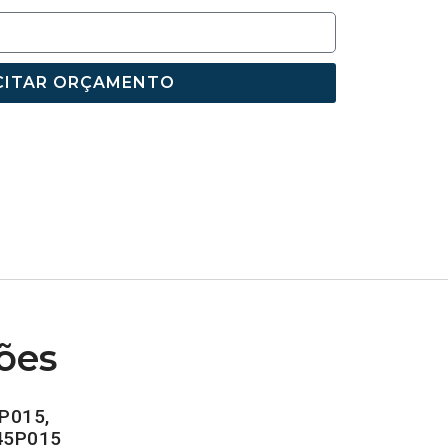
CITAR ORÇAMENTO
ões
P015,
45P015