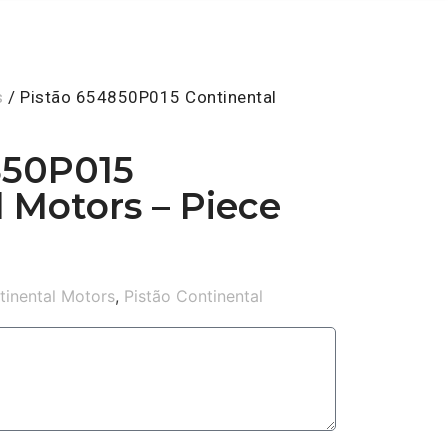
s
/ Pistão 654850P015 Continental
850P015
 Motors – Piece
tinental Motors
,
Pistão Continental