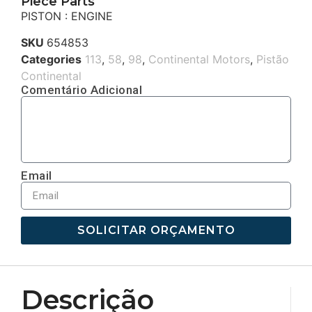
Piece Parts
PISTON : ENGINE
SKU
654853
Categories
113
,
58
,
98
,
Continental Motors
,
Pistão
Continental
Comentário Adicional
Email
SOLICITAR ORÇAMENTO
Descrição