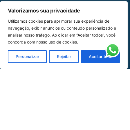
MAPA DO SITE
Valorizamos sua privacidade
Home
Sobre Nós
Utilizamos cookies para aprimorar sua experiência de
navegação, exibir anúncios ou conteúdo personalizado e
Peças
analisar nosso tráfego. Ao clicar em “Aceitar todos”, você
concorda com nosso uso de cookies.
Catálogo de Aplicações
Oficina de Mangueiras
Personalizar
Rejeitar
Aceitar tudo
Contato
REDES SOCIAIS
CERTIFICADO DE
HOMOLOGAÇÃO