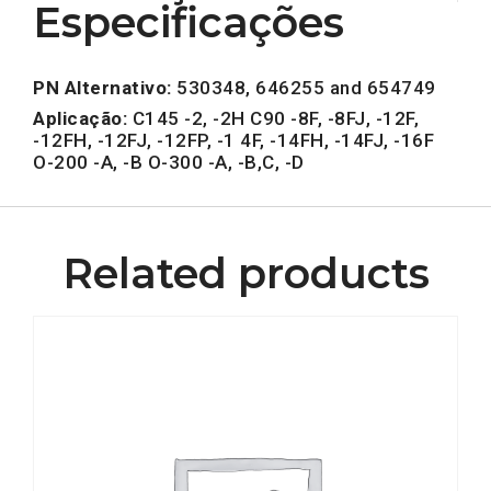
Especificações
PN Alternativo:
530348, 646255 and 654749
Aplicação:
C145 -2, -2H C90 -8F, -8FJ, -12F,
-12FH, -12FJ, -12FP, -1 4F, -14FH, -14FJ, -16F
O-200 -A, -B O-300 -A, -B,C, -D
Related products