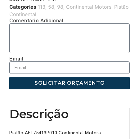
Categories
113
,
58
,
98
,
Continental Motors
,
Pistão
Continental
Comentário Adicional
Email
SOLICITAR ORÇAMENTO
Descrição
Pistão AEL75413P010 Continental Motors