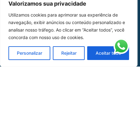
Valorizamos sua privacidade
Home
Sobre Nós
Utilizamos cookies para aprimorar sua experiência de
navegação, exibir anúncios ou conteúdo personalizado e
Peças
analisar nosso tráfego. Ao clicar em “Aceitar todos”, você
Catálogo de Aplicações
concorda com nosso uso de cookies.
Oficina de Mangueiras
Personalizar
Rejeitar
Aceitar tudo
Contato
REDES SOCIAIS
CERTIFICADO DE
HOMOLOGAÇÃO