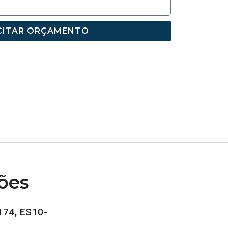
CITAR ORÇAMENTO
ões
174, ES10-