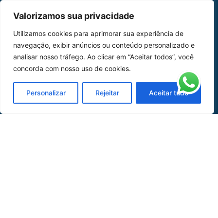
MAPA DO SITE
Valorizamos sua privacidade
Home
Sobre Nós
Utilizamos cookies para aprimorar sua experiência de
navegação, exibir anúncios ou conteúdo personalizado e
Peças
analisar nosso tráfego. Ao clicar em “Aceitar todos”, você
concorda com nosso uso de cookies.
Catálogo de Aplicações
Oficina de Mangueiras
Personalizar
Rejeitar
Aceitar tudo
Contato
REDES SOCIAIS
CERTIFICADO DE
HOMOLOGAÇÃO