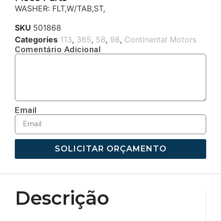
WASHER: FLT,W/TAB,ST,
SKU
501868
Categories
113
,
365
,
58
,
98
,
Continental Motors
Comentário Adicional
Email
SOLICITAR ORÇAMENTO
Descrição