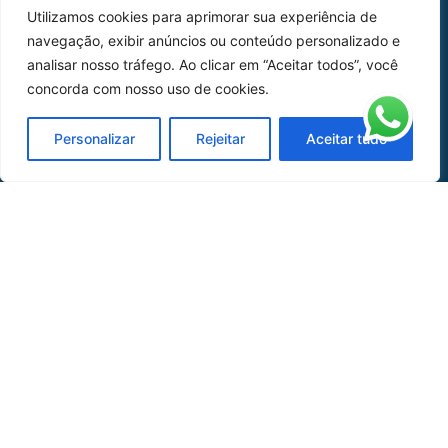
Utilizamos cookies para aprimorar sua experiência de
Peças
navegação, exibir anúncios ou conteúdo personalizado e
analisar nosso tráfego. Ao clicar em “Aceitar todos”, você
Catálogo de Aplicações
concorda com nosso uso de cookies.
Oficina de Mangueiras
Personalizar
Rejeitar
Aceitar tudo
Contato
REDES SOCIAIS
CERTIFICADO DE
HOMOLOGAÇÃO
© COPYRIGHT LGAERO 2024 | SITE:
AGÊNCIA
SACCHI DESIGN