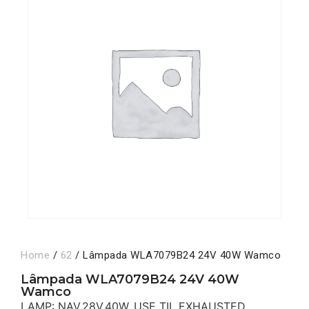
Home
/
62
/ Lâmpada WLA7079B24 24V 40W Wamco
Lâmpada WLA7079B24 24V 40W
Wamco
LAMP: NAV,28V,40W, USE TIL EXHAUSTED