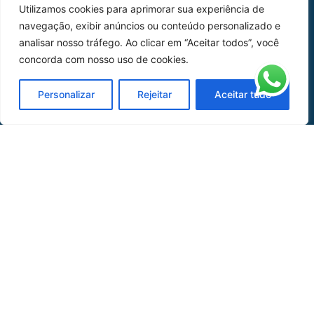
Utilizamos cookies para aprimorar sua experiência de
Peças
navegação, exibir anúncios ou conteúdo personalizado e
analisar nosso tráfego. Ao clicar em “Aceitar todos”, você
Catálogo de Aplicações
concorda com nosso uso de cookies.
Oficina de Mangueiras
Personalizar
Rejeitar
Aceitar tudo
Contato
REDES SOCIAIS
CERTIFICADO DE
HOMOLOGAÇÃO
© COPYRIGHT LGAERO 2024 | SITE:
AGÊNCIA
SACCHI DESIGN