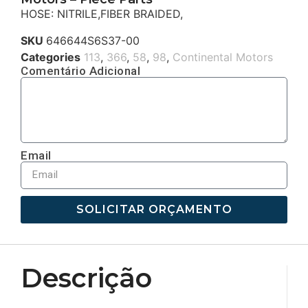
HOSE: NITRILE,FIBER BRAIDED,
SKU
646644S6S37-00
Categories
113
,
366
,
58
,
98
,
Continental Motors
Comentário Adicional
Email
SOLICITAR ORÇAMENTO
Descrição