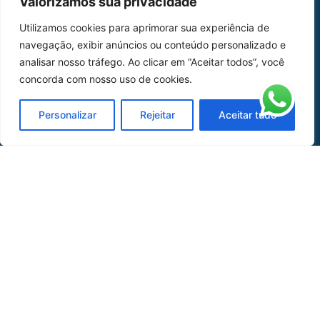
Valorizamos sua privacidade
Home
Sobre Nós
Utilizamos cookies para aprimorar sua experiência de
navegação, exibir anúncios ou conteúdo personalizado e
Peças
analisar nosso tráfego. Ao clicar em “Aceitar todos”, você
Catálogo de Aplicações
concorda com nosso uso de cookies.
Oficina de Mangueiras
Personalizar
Rejeitar
Aceitar tudo
Contato
REDES SOCIAIS
CERTIFICADO DE
HOMOLOGAÇÃO
© COPYRIGHT LGAERO 2024 | SITE:
AGÊNCIA