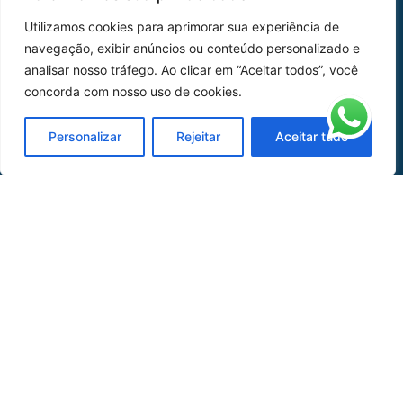
Home
Sobre Nós
Utilizamos cookies para aprimorar sua experiência de
navegação, exibir anúncios ou conteúdo personalizado e
Peças
analisar nosso tráfego. Ao clicar em “Aceitar todos”, você
Catálogo de Aplicações
concorda com nosso uso de cookies.
Oficina de Mangueiras
Personalizar
Rejeitar
Aceitar tudo
Contato
REDES SOCIAIS
CERTIFICADO DE
HOMOLOGAÇÃO
© COPYRIGHT LGAERO 2024 | SITE:
AGÊNCIA