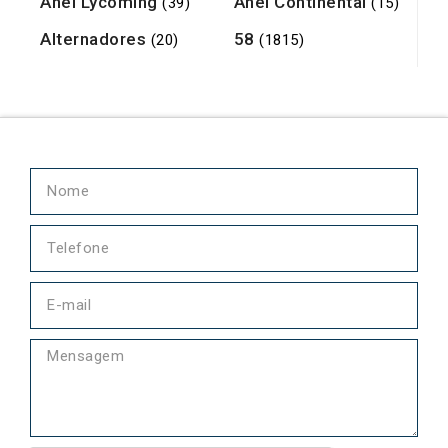
Anel Lycoming
Anel Continental
(39)
(15)
Alternadores
58
(20)
(1815)