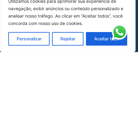
Utilizamos cookies para aprimorar sua experiência de
Peças
navegação, exibir anúncios ou conteúdo personalizado e
analisar nosso tráfego. Ao clicar em “Aceitar todos”, você
Catálogo de Aplicações
concorda com nosso uso de cookies.
Oficina de Mangueiras
Personalizar
Rejeitar
Aceitar tudo
Contato
REDES SOCIAIS
CERTIFICADO DE
HOMOLOGAÇÃO
© COPYRIGHT LGAERO 2024 | SITE:
AGÊNCIA
SACCHI DESIGN