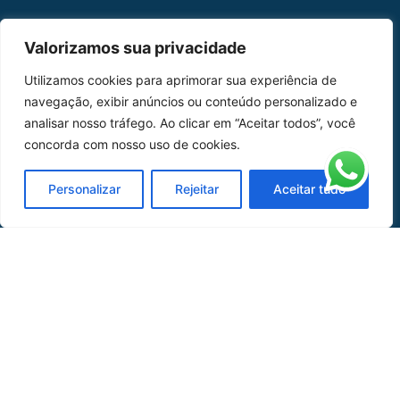
MAPA DO SITE
Valorizamos sua privacidade
Home
Sobre Nós
Utilizamos cookies para aprimorar sua experiência de
navegação, exibir anúncios ou conteúdo personalizado e
Peças
analisar nosso tráfego. Ao clicar em “Aceitar todos”, você
concorda com nosso uso de cookies.
Catálogo de Aplicações
Oficina de Mangueiras
Personalizar
Rejeitar
Aceitar tudo
Contato
REDES SOCIAIS
CERTIFICADO DE
HOMOLOGAÇÃO